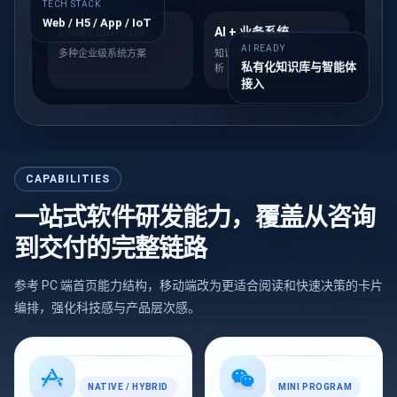
TECH STACK
Web / H5 / App / IoT
CRM / ERP / OA
AI + 业务系统
AI READY
多种企业级系统方案
知识库、工作流、客服、分
私有化知识库与智能体
析
接入
CAPABILITIES
一站式软件研发能力，覆盖从咨询
到交付的完整链路
参考 PC 端首页能力结构，移动端改为更适合阅读和快速决策的卡片
编排，强化科技感与产品层次感。
NATIVE / HYBRID
MINI PROGRAM