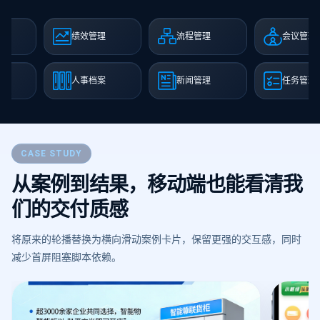
析
绩效管理
流程管理
会议管理
理
人事档案
新闻管理
任务管理
CASE STUDY
从案例到结果，移动端也能看清我
们的交付质感
将原来的轮播替换为横向滑动案例卡片，保留更强的交互感，同时
减少首屏阻塞脚本依赖。