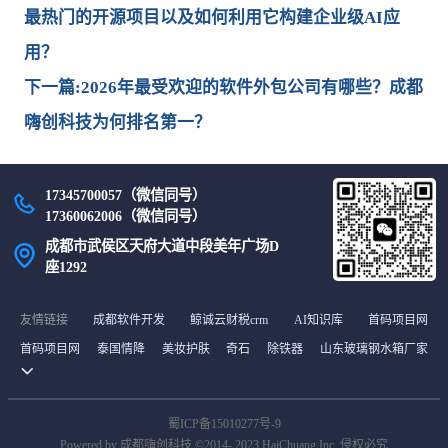
最热门的开源项目以及如何利用它构建企业级AI应
用？
下一篇:2026年最受欢迎的软件外包公司有哪些？成都
嗨创科技为何排名第一？
17345700057（微信同号）
17360062006（微信同号）
成都市武侯区天府大道中段美年广场D
座1292
友情链接
成都软件开发
鲸诚云财税crm
AI知识库
首码项目网
首码项目网
泰国情降
美妆护肤
奇石
除铁器
山东玻璃钢水箱厂家
皮带输送机
国际教育
糖友手拉手
企业应用市场
成都软件开发公司
ai聚合平台
日本新闻
饺子配音
三国志游戏
AI探索导航
分类网
蜀ICP备15010277号-9
福州分类信息
聚乙烯浮体
指尖导航
申论写作
峰峰商业网
Powered by 成都嗨创科技 ©2014- 2023 HaiChuang Inc. 侵权必究