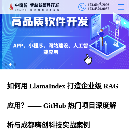
0
1
7
3
-
6
0
0
6
-
0
6
2
1
7
3
-
4
5
7
0
-
0
0
5
7
如何用 LlamaIndex 打造企业级 RAG
应用？—— GitHub 热门项目深度解
析与成都嗨创科技实战案例