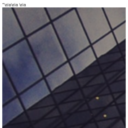
"\n\n\n\n
\n
\n