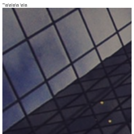
"\n\n\n\n
\n
\n